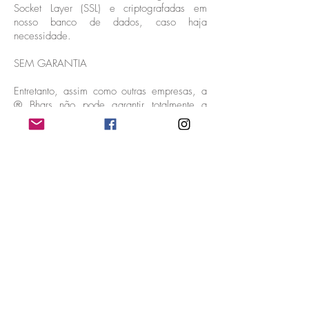
Socket Layer (SSL) e criptografadas em
nosso banco de dados, caso haja
necessidade.
SEM GARANTIA
Entretanto, assim como outras empresas, a
® Bhars não pode garantir totalmente a
segurança ou a confidencialidade das
informações fornecidas por você de maneira
direta ou indireta.
COMO COLETAMOS INFORMAÇÕES
A ® Bhars coleta as informações
automaticamente dentro dos nossos produtos
ou serviços ou armazenadas pelo seu
navegador ou quaisquer outros Dispositivos.
Utilizamos diversos métodos para coletar
estas informações, incluindo, entre outros,
cookies e pixel tags/web beacons
(“Ferramentas de Coleta”).