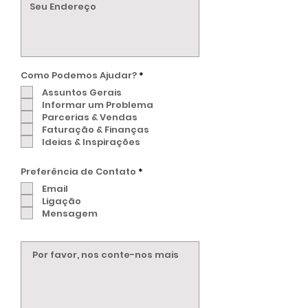
O
Como Podemos Ajudar?
*
b
Assuntos Gerais
r
i
Informar um Problema
g
Parcerias & Vendas
a
t
Faturação & Finanças
ó
Ideias & Inspirações
r
i
o
O
Preferência de Contato
*
b
Email
r
i
Ligação
g
Mensagem
a
t
ó
r
i
o